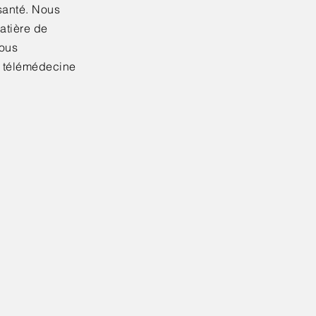
-santé. Nous
atière de
nous
e télémédecine