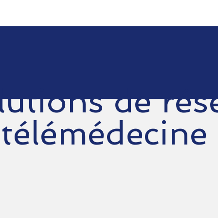
lutions de rés
 télémédecine