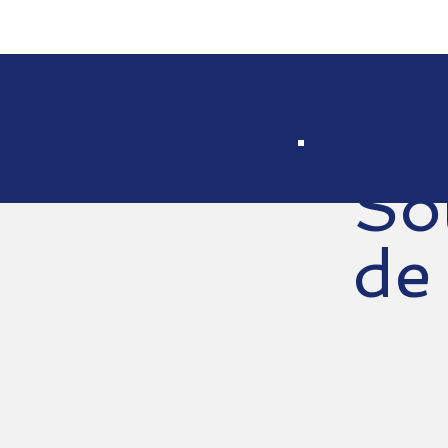
So
de