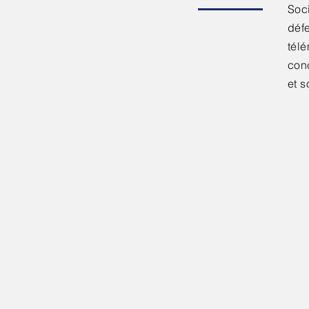
Soci
déf
tél
con
et 